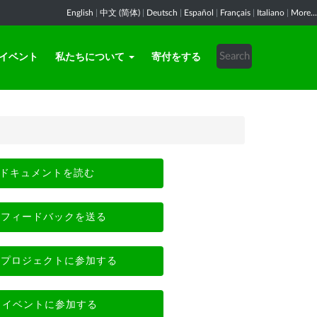
English
|
中文 (简体)
|
Deutsch
|
Español
|
Français
|
Italiano
|
More...
イベント
私たちについて
寄付をする
ドキュメントを読む
フィードバックを送る
プロジェクトに参加する
イベントに参加する