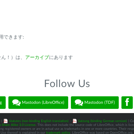
用できます:
ません！）は、
アーカイブ
にあります
Follow Us
g
Mastodon (LibreOffice)
Mastodon (TDF)
)
|
Statutes (non-binding English translation)
-
Satzung (binding German version)
| Co
-Share Alike 3.0 License
. This does not include the source code of LibreOffice, which is li
 registered owners or are in actual use as trademarks in one or more countries. Their respec
Use thereof is explained in our
trademark policy
. LibreOffice was based on OpenOffice.org.