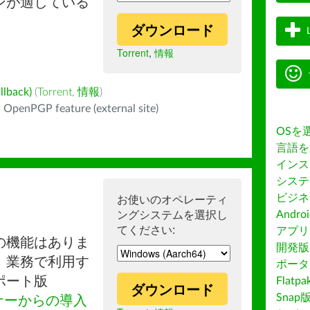
ンが適している
ダウンロード
Torrent
,
情報
back)
(
Torrent
,
情報
)
 OpenPGP feature (external site)
OSを
言語を
インス
システ
ビジネ
お使いのオペレーティ
ングシステムを選択し
Andro
てください:
アプリス
の機能はありま
開発版
。業務で利用す
ポータ
ポート版
Flatp
ダウンロード
Snap
ナーからの導入