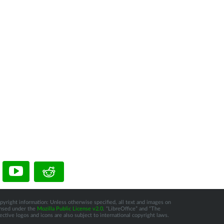
pyright information: Unless otherwise specified, all text and images on
censed under the
Mozilla Public License v2.0
. “LibreOffice” and “The
tive logos and icons are also subject to international copyright laws.