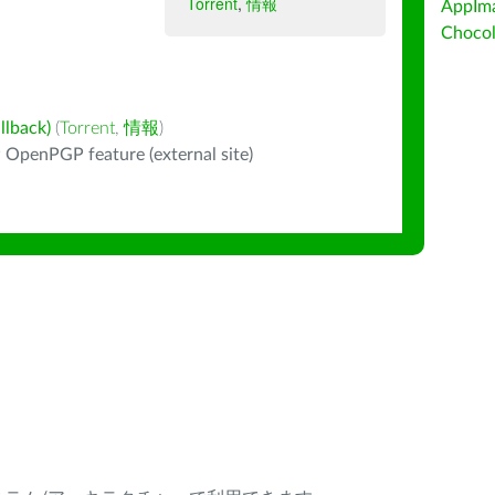
Torrent
,
情報
AppIm
Choc
back)
(
Torrent
,
情報
)
 OpenPGP feature (external site)