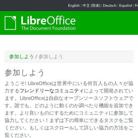
English
|
中文 (简体)
|
Deutsch
|
Español
|
F
参加しよう
/
参加しよう
参加しよう
ようこそ! LibreOfficeは世界中にいる何百人もの人々が協
力する
フレンドリーなコミュニティ
によって開発されてい
ます。LibreOfficeは自由なオープンソースソフトウェアで
す。誰でも、どのように動くのか調べたり機能を追加でき
ます。より良いものにするためにコミュニティに参加して
協力してください！まずは下の簡単にできるタスクをご覧
ください。もしくはスクロールして詳しい協力の方法をご
覧ください。