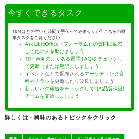
今すぐできるタスク
10分ほどの空いた時間で手伝ってみませんか? こちらの簡
単タスクをご覧ください:
Ask LibreOffice（フォーラム）の質問に回答
して他の人を助けましょう
TDF Wikiのよくある質問(FAQ)をチェックし
て更新（または翻訳）しましょう
イベントなどで配布される
マーケティング資
料
や
チラシ
を更新したり改良しましょう
新しいバグ報告をチェックしてQA(品質保証)
チームを支援しましょう
詳しくは - 興味のあるトピックをクリック:
開発
ドキュメンテーション
インフラストラクチャー