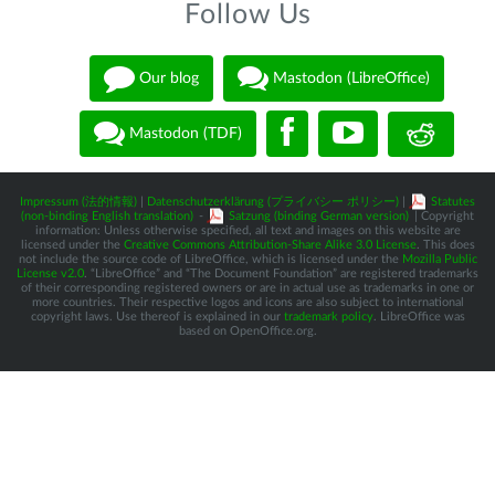
Follow Us
Our blog
Mastodon (LibreOffice)
Mastodon (TDF)
Impressum (法的情報)
|
Datenschutzerklärung (プライバシー ポリシー)
|
Statutes
(non-binding English translation)
-
Satzung (binding German version)
| Copyright
information: Unless otherwise specified, all text and images on this website are
licensed under the
Creative Commons Attribution-Share Alike 3.0 License
. This does
not include the source code of LibreOffice, which is licensed under the
Mozilla Public
License v2.0
. “LibreOffice” and “The Document Foundation” are registered trademarks
of their corresponding registered owners or are in actual use as trademarks in one or
more countries. Their respective logos and icons are also subject to international
copyright laws. Use thereof is explained in our
trademark policy
. LibreOffice was
based on OpenOffice.org.