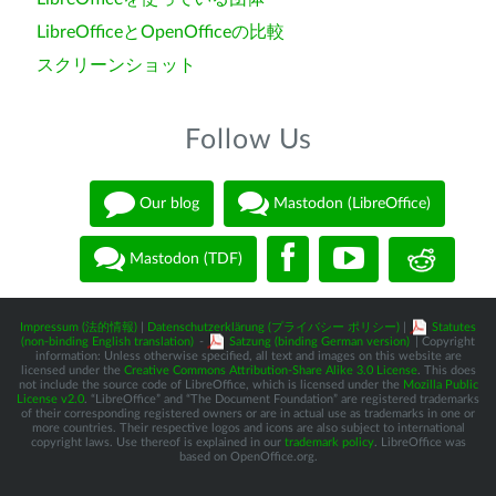
LibreOfficeとOpenOfficeの比較
スクリーンショット
Follow Us
Our blog
Mastodon (LibreOffice)
Mastodon (TDF)
Impressum (法的情報)
|
Datenschutzerklärung (プライバシー ポリシー)
|
Statutes
(non-binding English translation)
-
Satzung (binding German version)
| Copyright
information: Unless otherwise specified, all text and images on this website are
licensed under the
Creative Commons Attribution-Share Alike 3.0 License
. This does
not include the source code of LibreOffice, which is licensed under the
Mozilla Public
License v2.0
. “LibreOffice” and “The Document Foundation” are registered trademarks
of their corresponding registered owners or are in actual use as trademarks in one or
more countries. Their respective logos and icons are also subject to international
copyright laws. Use thereof is explained in our
trademark policy
. LibreOffice was
based on OpenOffice.org.