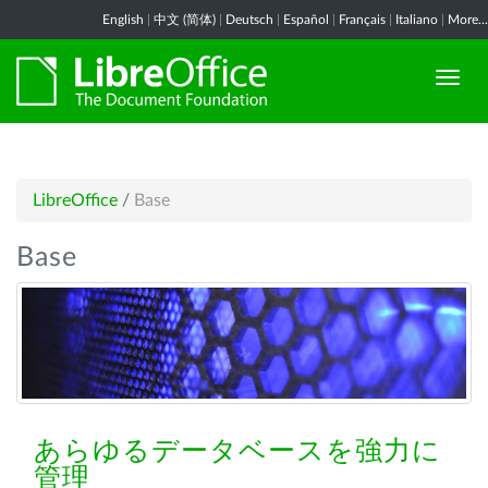
English
|
中文 (简体)
|
Deutsch
|
Español
|
Français
|
Italiano
|
More...
LibreOffice
/
Base
Base
あらゆるデータベースを強力に
管理