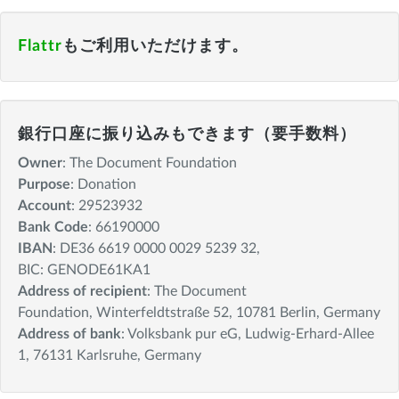
Flattr
もご利用いただけます。
銀行口座に振り込みもできます（要手数料）
Owner
: The Document Foundation
Purpose
: Donation
Account
: 29523932
Bank Code
: 66190000
IBAN
: DE36 6619 0000 0029 5239 32,
BIC: GENODE61KA1
Address of recipient
: The Document
Foundation, Winterfeldtstraße 52, 10781 Berlin, Germany
Address of bank
: Volksbank pur eG, Ludwig-Erhard-Allee
1, 76131 Karlsruhe, Germany