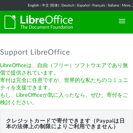
English
|
中文 (简体)
|
Deutsch
|
Español
|
Français
|
Italiano
|
More...
Support LibreOffice
LibreOfficeは、自由（フリー）ソフトウエアであり無
償で提供されています。
寄付は完全に任意ですが、世界的な私たちのコミュニ
ティを支援できます。
もし、LibreOfficeが気に入ったなら、ぜひ、寄付をご
検討ください。
クレジットカードで寄付できます（Paypalは日
本の法律上の制限によりご利用できません）