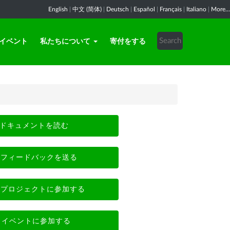
English
|
中文 (简体)
|
Deutsch
|
Español
|
Français
|
Italiano
|
More...
イベント
私たちについて
寄付をする
ドキュメントを読む
フィードバックを送る
プロジェクトに参加する
イベントに参加する