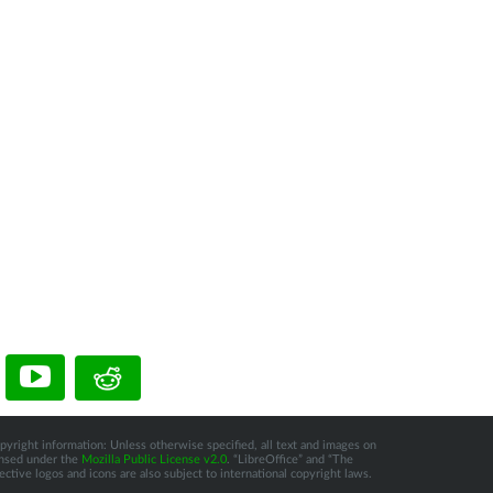
pyright information: Unless otherwise specified, all text and images on
censed under the
Mozilla Public License v2.0
. “LibreOffice” and “The
tive logos and icons are also subject to international copyright laws.