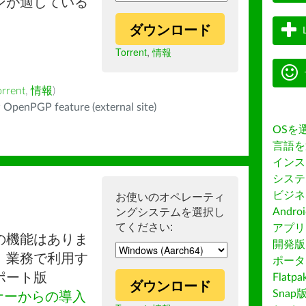
ンが適している
ダウンロード
Torrent
,
情報
orrent
,
情報
)
 OpenPGP feature (external site)
OSを
言語を
インス
システ
ビジネ
お使いのオペレーティ
ングシステムを選択し
Andro
てください:
アプリス
の機能はありま
開発版
。業務で利用す
ポータ
ポート版
Flatp
ダウンロード
Snap
ナーからの導入