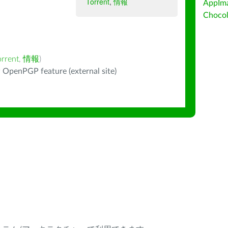
Torrent
,
情報
AppIm
Choc
orrent
,
情報
)
 OpenPGP feature (external site)