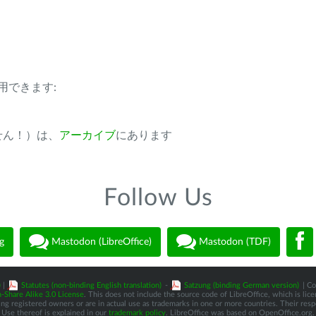
用できます:
ません！）は、
アーカイブ
にあります
Follow Us
g
Mastodon (LibreOffice)
Mastodon (TDF)
)
|
Statutes (non-binding English translation)
-
Satzung (binding German version)
| Co
-Share Alike 3.0 License
. This does not include the source code of LibreOffice, which is li
 registered owners or are in actual use as trademarks in one or more countries. Their respec
Use thereof is explained in our
trademark policy
. LibreOffice was based on OpenOffice.org.