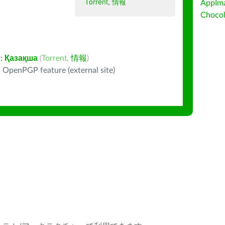
Torrent
,
情報
AppIm
Choc
:
Қазақша
(
Torrent
,
情報
)
 OpenPGP feature (external site)