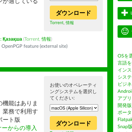
ンが適している
ダウンロード
Torrent
,
情報
:
Қазақша
(
Torrent
,
情報
)
 OpenPGP feature (external site)
OSを
言語を
インス
システ
ビジネ
お使いのオペレーティ
ングシステムを選択し
Andro
てください:
アプリス
の機能はありま
開発版
。業務で利用す
ポータ
ポート版
Flatp
ダウンロード
Snap
ナーからの導入