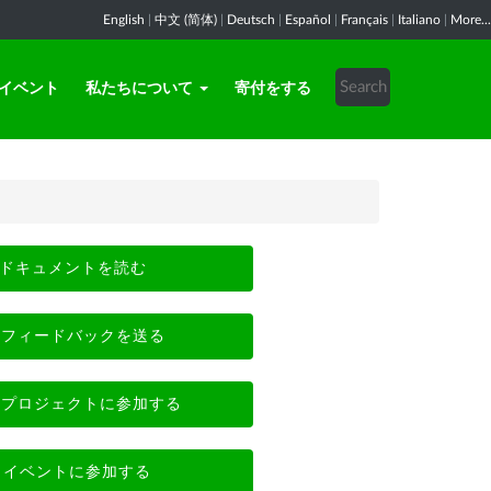
English
|
中文 (简体)
|
Deutsch
|
Español
|
Français
|
Italiano
|
More...
イベント
私たちについて
寄付をする
ドキュメントを読む
フィードバックを送る
プロジェクトに参加する
イベントに参加する