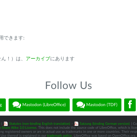
用できます:
ません！）は、
アーカイブ
にあります
Follow Us
g
Mastodon (LibreOffice)
Mastodon (TDF)
)
|
Statutes (non-binding English translation)
-
Satzung (binding German version)
| Co
-Share Alike 3.0 License
. This does not include the source code of LibreOffice, which is li
 registered owners or are in actual use as trademarks in one or more countries. Their respec
Use thereof is explained in our
trademark policy
. LibreOffice was based on OpenOffice.org.