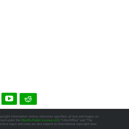
pyright information: Unless otherwise specified, all text and images on
censed under the
Mozilla Public License v2.0
. “LibreOffice” and “The
tive logos and icons are also subject to international copyright laws.