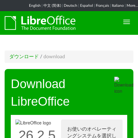
English
|
中文 (简体)
|
Deutsch
|
Español
|
Français
|
Italiano
|
More...
ダウンロード
/
download
Download
LibreOffice
お使いのオペレーティ
26.2.5
ングシステムを選択し