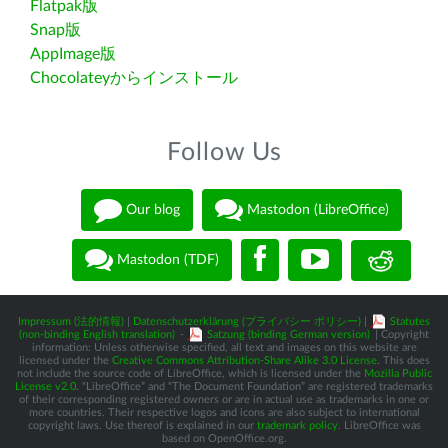
Flatpak版
Snap版
AppImage版
Chocolateyからインストール
Follow Us
Our blog
Mastodon (LibreOffice)
Mastodon (TDF)
Impressum (法的情報)
|
Datenschutzerklärung (プライバシー ポリシー)
|
Statutes
(non-binding English translation)
-
Satzung (binding German version)
| Copyright
information: Unless otherwise specified, all text and images on this website are
licensed under the
Creative Commons Attribution-Share Alike 3.0 License
. This does
not include the source code of LibreOffice, which is licensed under the
Mozilla Public
License v2.0
. “LibreOffice” and “The Document Foundation” are registered trademarks
of their corresponding registered owners or are in actual use as trademarks in one or
more countries. Their respective logos and icons are also subject to international
copyright laws. Use thereof is explained in our
trademark policy
. LibreOffice was
based on OpenOffice.org.