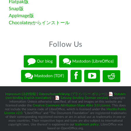
Flatpak版
Snap版
AppImage版
Chocolateyからインストール
Follow Us
Our blog
Mastodon (LibreOffice)
Mastodon (TDF)
Impressum (法的情報)
|
Datenschutzerklärung (プライバシー ポリシー)
|
Statutes
(non-binding English translation)
-
Satzung (binding German version)
| Copyright
information: Unless otherwise specified, all text and images on this website are
licensed under the
Creative Commons Attribution-Share Alike 3.0 License
. This does
not include the source code of LibreOffice, which is licensed under the
Mozilla Public
License v2.0
. “LibreOffice” and “The Document Foundation” are registered trademarks
of their corresponding registered owners or are in actual use as trademarks in one or
more countries. Their respective logos and icons are also subject to international
copyright laws. Use thereof is explained in our
trademark policy
. LibreOffice was
based on OpenOffice.org.