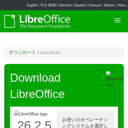
English
|
中文 (简体)
|
Deutsch
|
Español
|
Français
|
Italiano
|
More...
ダウンロード
/
download
Download
LibreOffice
お使いのオペレーティ
26.2.5
ングシステムを選択し