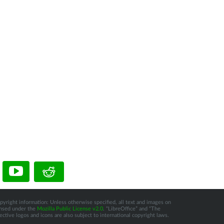
pyright information: Unless otherwise specified, all text and images on
censed under the
Mozilla Public License v2.0
. “LibreOffice” and “The
tive logos and icons are also subject to international copyright laws.