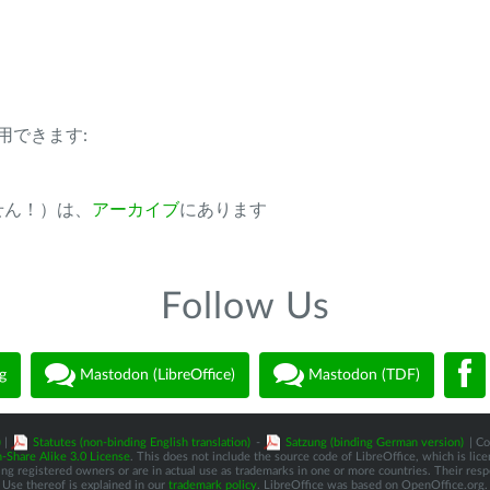
用できます:
ません！）は、
アーカイブ
にあります
Follow Us
g
Mastodon (LibreOffice)
Mastodon (TDF)
)
|
Statutes (non-binding English translation)
-
Satzung (binding German version)
| Co
-Share Alike 3.0 License
. This does not include the source code of LibreOffice, which is li
 registered owners or are in actual use as trademarks in one or more countries. Their respec
Use thereof is explained in our
trademark policy
. LibreOffice was based on OpenOffice.org.