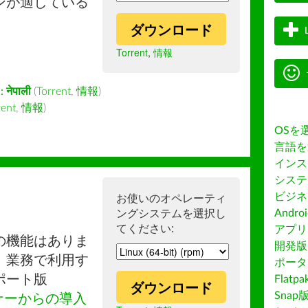
ンが適している
ダウンロード
Torrent
,
情報
:
नेपाली
(
Torrent
,
情報
)
rent
,
情報
)
OSを
言語を
インス
システ
ビジネ
お使いのオペレーティ
ングシステムを選択し
Andro
てください:
アプリス
の機能はありま
開発版
。業務で利用す
ポータ
ポート版
Flatp
ダウンロード
Snap
ナーからの導入