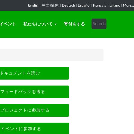
English
|
中文 (简体)
|
Deutsch
|
Español
|
Français
|
Italiano
|
More...
イベント
私たちについて
寄付をする
ドキュメントを読む
フィードバックを送る
プロジェクトに参加する
イベントに参加する