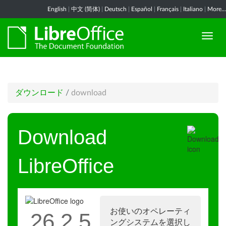
English
|
中文 (简体)
|
Deutsch
|
Español
|
Français
|
Italiano
|
More...
ダウンロード
/
download
Download
LibreOffice
お使いのオペレーティ
26.2.5
ングシステムを選択し