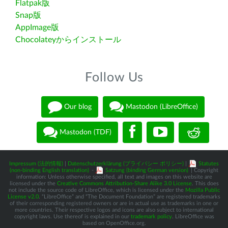
Flatpak版
Snap版
AppImage版
Chocolateyからインストール
Follow Us
Our blog
Mastodon (LibreOffice)
Mastodon (TDF)
Impressum (法的情報)
|
Datenschutzerklärung (プライバシー ポリシー)
|
Statutes
(non-binding English translation)
-
Satzung (binding German version)
| Copyright
information: Unless otherwise specified, all text and images on this website are
licensed under the
Creative Commons Attribution-Share Alike 3.0 License
. This does
not include the source code of LibreOffice, which is licensed under the
Mozilla Public
License v2.0
. “LibreOffice” and “The Document Foundation” are registered trademarks
of their corresponding registered owners or are in actual use as trademarks in one or
more countries. Their respective logos and icons are also subject to international
copyright laws. Use thereof is explained in our
trademark policy
. LibreOffice was
based on OpenOffice.org.