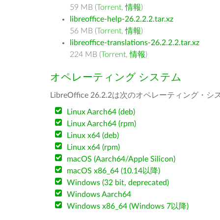
59 MB (
Torrent
,
情報
)
libreoffice-help-26.2.2.2.tar.xz
56 MB (
Torrent
,
情報
)
libreoffice-translations-26.2.2.2.tar.xz
224 MB (
Torrent
,
情報
)
オペレーティング システム
LibreOffice 26.2.2は次のオペレーティ
Linux Aarch64 (deb)
Linux Aarch64 (rpm)
Linux x64 (deb)
Linux x64 (rpm)
macOS (Aarch64/Apple Silicon)
macOS x86_64 (10.14以降)
Windows (32 bit, deprecated)
Windows Aarch64
Windows x86_64 (Windows 7以降)