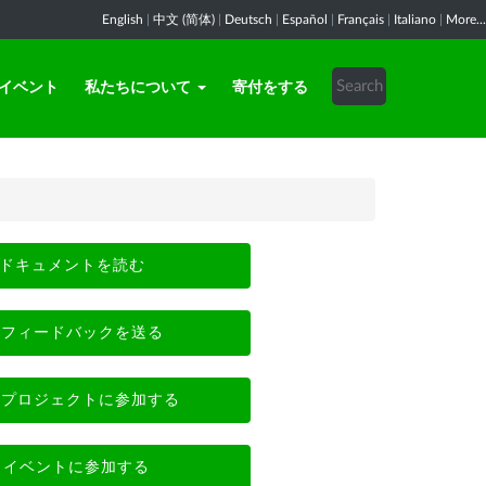
English
|
中文 (简体)
|
Deutsch
|
Español
|
Français
|
Italiano
|
More...
イベント
私たちについて
寄付をする
ドキュメントを読む
フィードバックを送る
プロジェクトに参加する
イベントに参加する