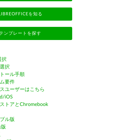
LIBREOFFICEを知る
テンプレートを探す
選択
選択
トール手順
ム要件
スユーザーはこちら
id/iOS
トアとChromebook
ブル版
ak版
版