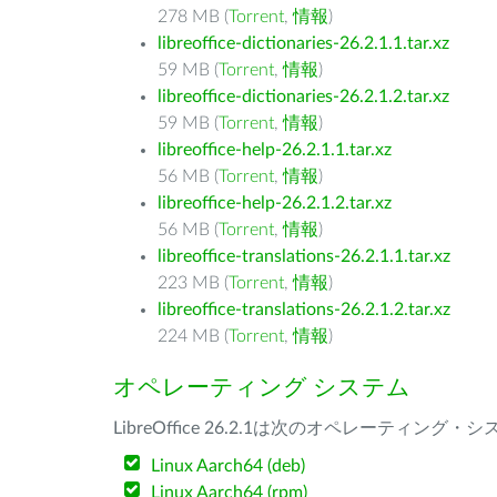
278 MB (
Torrent
,
情報
)
libreoffice-dictionaries-26.2.1.1.tar.xz
59 MB (
Torrent
,
情報
)
libreoffice-dictionaries-26.2.1.2.tar.xz
59 MB (
Torrent
,
情報
)
libreoffice-help-26.2.1.1.tar.xz
56 MB (
Torrent
,
情報
)
libreoffice-help-26.2.1.2.tar.xz
56 MB (
Torrent
,
情報
)
libreoffice-translations-26.2.1.1.tar.xz
223 MB (
Torrent
,
情報
)
libreoffice-translations-26.2.1.2.tar.xz
224 MB (
Torrent
,
情報
)
オペレーティング システム
LibreOffice 26.2.1は次のオペレーティ
Linux Aarch64 (deb)
Linux Aarch64 (rpm)