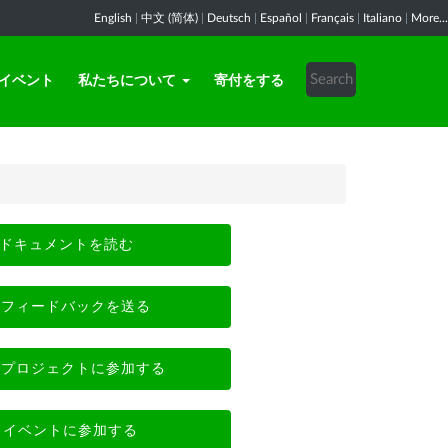
English
|
中文 (简体)
|
Deutsch
|
Español
|
Français
|
Italiano
|
More...
イベント
私たちについて
寄付をする
ドキュメントを読む
フィードバックを送る
プロジェクトに参加する
イベントに参加する