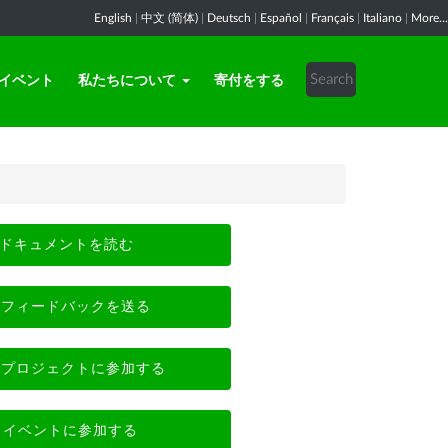
English
|
中文 (简体)
|
Deutsch
|
Español
|
Français
|
Italiano
|
More...
イベント
私たちについて
寄付をする
ドキュメントを読む
フィードバックを送る
プロジェクトに参加する
イベントに参加する