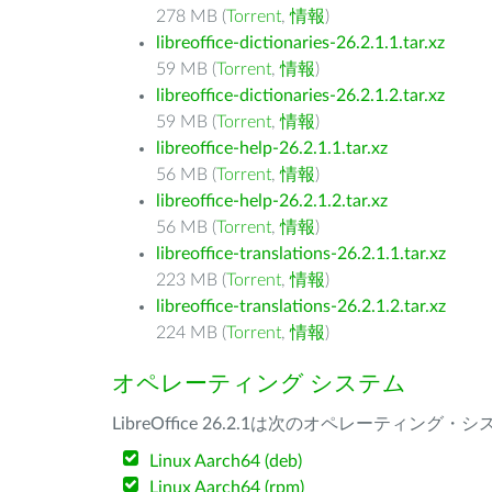
278 MB (
Torrent
,
情報
)
libreoffice-dictionaries-26.2.1.1.tar.xz
59 MB (
Torrent
,
情報
)
libreoffice-dictionaries-26.2.1.2.tar.xz
59 MB (
Torrent
,
情報
)
libreoffice-help-26.2.1.1.tar.xz
56 MB (
Torrent
,
情報
)
libreoffice-help-26.2.1.2.tar.xz
56 MB (
Torrent
,
情報
)
libreoffice-translations-26.2.1.1.tar.xz
223 MB (
Torrent
,
情報
)
libreoffice-translations-26.2.1.2.tar.xz
224 MB (
Torrent
,
情報
)
オペレーティング システム
LibreOffice 26.2.1は次のオペレーティ
Linux Aarch64 (deb)
Linux Aarch64 (rpm)