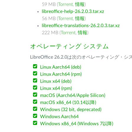
59 MB (
Torrent
,
情報
)
libreoffice-help-26.2.0.3.tar.xz
56 MB (
Torrent
,
情報
)
libreoffice-translations-26.2.0.3.tar.xz
222 MB (
Torrent
,
情報
)
オペレーティング システム
LibreOffice 26.2.0は次のオペレーティ
Linux Aarch64 (deb)
Linux Aarch64 (rpm)
Linux x64 (deb)
Linux x64 (rpm)
macOS (Aarch64/Apple Silicon)
macOS x86_64 (10.14以降)
Windows (32 bit, deprecated)
Windows Aarch64
Windows x86_64 (Windows 7以降)