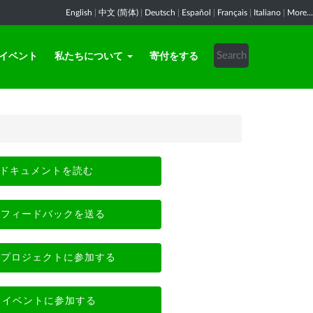
English
|
中文 (简体)
|
Deutsch
|
Español
|
Français
|
Italiano
|
More...
イベント
私たちについて
寄付をする
ドキュメントを読む
フィードバックを送る
プロジェクトに参加する
イベントに参加する