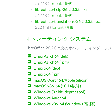
59 MB (
Torrent
,
情報
)
libreoffice-help-26.2.0.3.tar.xz
56 MB (
Torrent
,
情報
)
libreoffice-translations-26.2.0.3.tar.xz
222 MB (
Torrent
,
情報
)
オペレーティング システム
LibreOffice 26.2.0は次のオペレーティ
Linux Aarch64 (deb)
Linux Aarch64 (rpm)
Linux x64 (deb)
Linux x64 (rpm)
macOS (Aarch64/Apple Silicon)
macOS x86_64 (10.14以降)
Windows (32 bit, deprecated)
Windows Aarch64
Windows x86_64 (Windows 7以降)