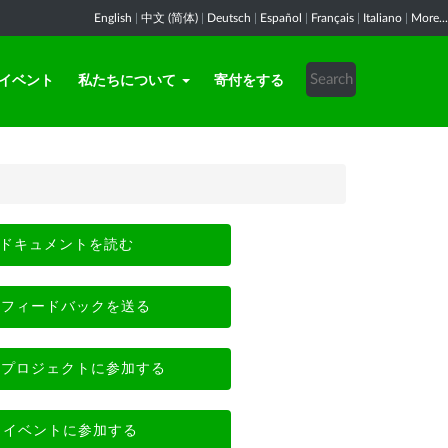
English
|
中文 (简体)
|
Deutsch
|
Español
|
Français
|
Italiano
|
More...
イベント
私たちについて
寄付をする
ドキュメントを読む
フィードバックを送る
プロジェクトに参加する
イベントに参加する