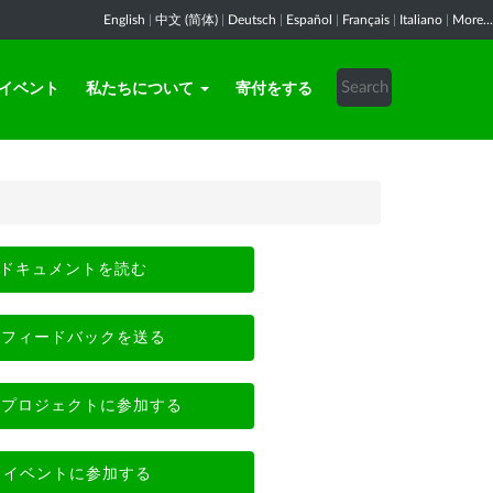
English
|
中文 (简体)
|
Deutsch
|
Español
|
Français
|
Italiano
|
More...
イベント
私たちについて
寄付をする
ドキュメントを読む
フィードバックを送る
プロジェクトに参加する
イベントに参加する