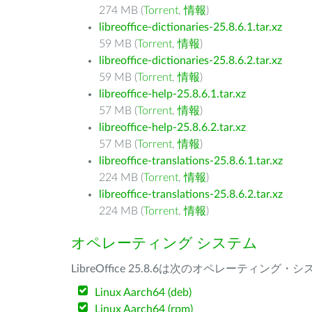
274 MB (
Torrent
,
情報
)
libreoffice-dictionaries-25.8.6.1.tar.xz
59 MB (
Torrent
,
情報
)
libreoffice-dictionaries-25.8.6.2.tar.xz
59 MB (
Torrent
,
情報
)
libreoffice-help-25.8.6.1.tar.xz
57 MB (
Torrent
,
情報
)
libreoffice-help-25.8.6.2.tar.xz
57 MB (
Torrent
,
情報
)
libreoffice-translations-25.8.6.1.tar.xz
224 MB (
Torrent
,
情報
)
libreoffice-translations-25.8.6.2.tar.xz
224 MB (
Torrent
,
情報
)
オペレーティング システム
LibreOffice 25.8.6は次のオペレーティ
Linux Aarch64 (deb)
Linux Aarch64 (rpm)