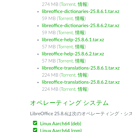
274 MB (
Torrent
,
情報
)
libreoffice-dictionaries-25.8.6.1.tar.xz
59 MB (
Torrent
,
情報
)
libreoffice-dictionaries-25.8.6.2.tar.xz
59 MB (
Torrent
,
情報
)
libreoffice-help-25.8.6.1.tar.xz
57 MB (
Torrent
,
情報
)
libreoffice-help-25.8.6.2.tar.xz
57 MB (
Torrent
,
情報
)
libreoffice-translations-25.8.6.1.tar.xz
224 MB (
Torrent
,
情報
)
libreoffice-translations-25.8.6.2.tar.xz
224 MB (
Torrent
,
情報
)
オペレーティング システム
LibreOffice 25.8.6は次のオペレーティ
Linux Aarch64 (deb)
Linux Aarch64 (rpm)