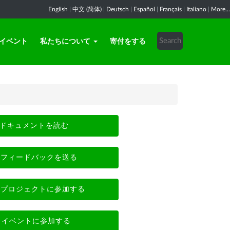
English
|
中文 (简体)
|
Deutsch
|
Español
|
Français
|
Italiano
|
More...
イベント
私たちについて
寄付をする
ドキュメントを読む
フィードバックを送る
プロジェクトに参加する
イベントに参加する