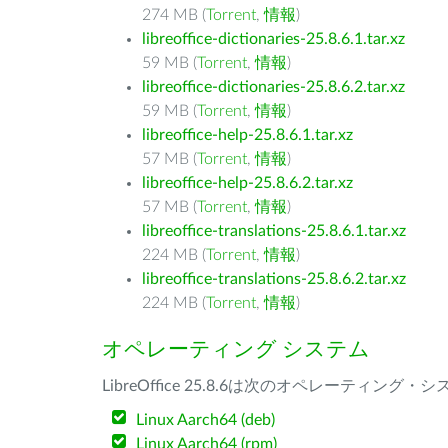
274 MB (
Torrent
,
情報
)
libreoffice-dictionaries-25.8.6.1.tar.xz
59 MB (
Torrent
,
情報
)
libreoffice-dictionaries-25.8.6.2.tar.xz
59 MB (
Torrent
,
情報
)
libreoffice-help-25.8.6.1.tar.xz
57 MB (
Torrent
,
情報
)
libreoffice-help-25.8.6.2.tar.xz
57 MB (
Torrent
,
情報
)
libreoffice-translations-25.8.6.1.tar.xz
224 MB (
Torrent
,
情報
)
libreoffice-translations-25.8.6.2.tar.xz
224 MB (
Torrent
,
情報
)
オペレーティング システム
LibreOffice 25.8.6は次のオペレーティ
Linux Aarch64 (deb)
Linux Aarch64 (rpm)