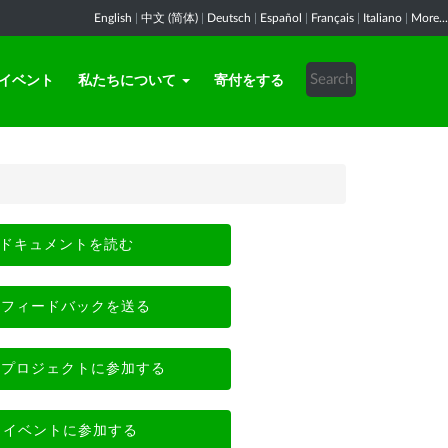
English
|
中文 (简体)
|
Deutsch
|
Español
|
Français
|
Italiano
|
More...
イベント
私たちについて
寄付をする
ドキュメントを読む
フィードバックを送る
プロジェクトに参加する
イベントに参加する