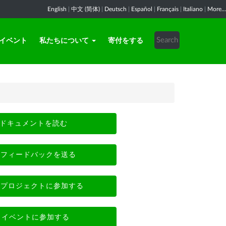
English
|
中文 (简体)
|
Deutsch
|
Español
|
Français
|
Italiano
|
More...
イベント
私たちについて
寄付をする
ドキュメントを読む
フィードバックを送る
プロジェクトに参加する
イベントに参加する