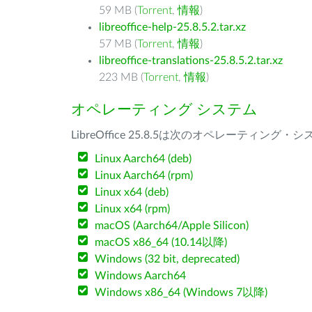
59 MB (
Torrent
,
情報
)
libreoffice-help-25.8.5.2.tar.xz
57 MB (
Torrent
,
情報
)
libreoffice-translations-25.8.5.2.tar.xz
223 MB (
Torrent
,
情報
)
オペレーティング システム
LibreOffice 25.8.5は次のオペレーティ
Linux Aarch64 (deb)
Linux Aarch64 (rpm)
Linux x64 (deb)
Linux x64 (rpm)
macOS (Aarch64/Apple Silicon)
macOS x86_64 (10.14以降)
Windows (32 bit, deprecated)
Windows Aarch64
Windows x86_64 (Windows 7以降)