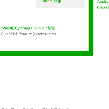
Torrent
,
情報
AppIm
Choc
:
Welsh/Cymraeg
(
Torrent
,
情報
)
 OpenPGP feature (external site)