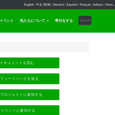
English
|
中文 (简体)
|
Deutsch
|
Español
|
Français
|
Italiano
|
More...
イベント
私たちについて
寄付をする
ドキュメントを読む
フィードバックを送る
プロジェクトに参加する
イベントに参加する