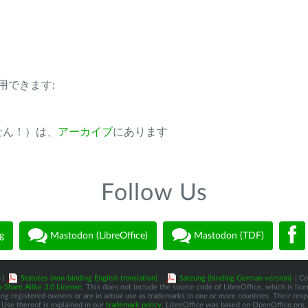
用できます:
ません！）は、
アーカイブ
にあります
Follow Us
g
Mastodon (LibreOffice)
Mastodon (TDF)
)
|
Statutes (non-binding English translation)
-
Satzung (binding German version)
| Co
-Share Alike 3.0 License
. This does not include the source code of LibreOffice, which is li
 registered owners or are in actual use as trademarks in one or more countries. Their respec
Use thereof is explained in our
trademark policy
. LibreOffice was based on OpenOffice.org.