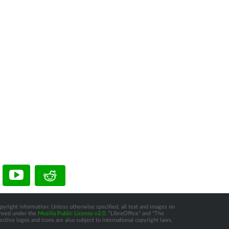
pyright information: Unless otherwise specified, all text and images on
censed under the
Mozilla Public License v2.0
. “LibreOffice” and “The
tive logos and icons are also subject to international copyright laws.