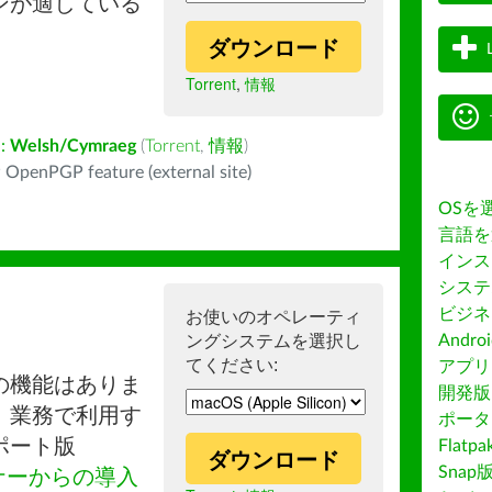
ンが適している
ダウンロード
Torrent
,
情報
:
Welsh/Cymraeg
(
Torrent
,
情報
)
 OpenPGP feature (external site)
OSを
言語を
インス
システ
ビジネ
お使いのオペレーティ
ングシステムを選択し
Andro
てください:
アプリス
の機能はありま
開発版
。業務で利用す
ポータ
ポート版
Flatp
ダウンロード
Snap
ナーからの導入