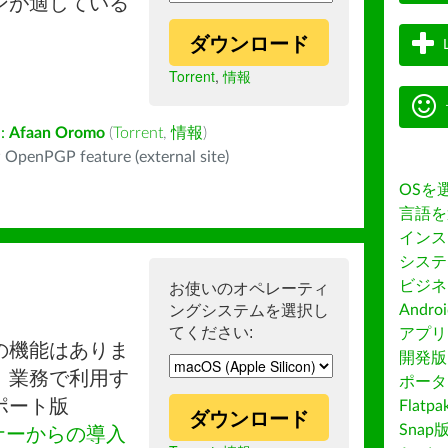
ンが適している
ダウンロード
Torrent
,
情報
:
Afaan Oromo
(
Torrent
,
情報
)
 OpenPGP feature (external site)
OSを
言語を
インス
システ
ビジネ
お使いのオペレーティ
ングシステムを選択し
Andro
てください:
アプリス
の機能はありま
開発版
。業務で利用す
ポータ
ポート版
Flatp
ダウンロード
Snap
ナーからの導入