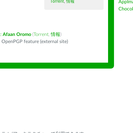
Torrent
,
情報
AppIm
Choc
:
Afaan Oromo
(
Torrent
,
情報
)
 OpenPGP feature (external site)