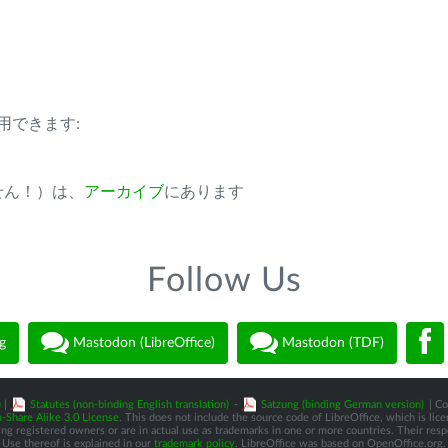
用できます:
ません！）は、
アーカイブ
にあります
Follow Us
g
Mastodon (LibreOffice)
Mastodon (TDF)
)
|
Statutes (non-binding English translation)
-
Satzung (binding German version)
| Co
-Share Alike 3.0 License
. This does not include the source code of LibreOffice, which is li
 registered owners or are in actual use as trademarks in one or more countries. Their respec
Use thereof is explained in our
trademark policy
. LibreOffice was based on OpenOffice.org.