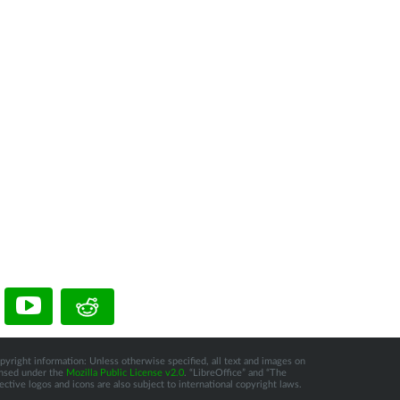
pyright information: Unless otherwise specified, all text and images on
censed under the
Mozilla Public License v2.0
. “LibreOffice” and “The
tive logos and icons are also subject to international copyright laws.