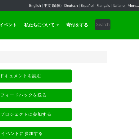
English
|
中文 (简体)
|
Deutsch
|
Español
|
Français
|
Italiano
|
More...
イベント
私たちについて
寄付をする
ドキュメントを読む
フィードバックを送る
プロジェクトに参加する
イベントに参加する