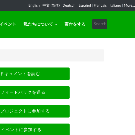
English
|
中文 (简体)
|
Deutsch
|
Español
|
Français
|
Italiano
|
More...
イベント
私たちについて
寄付をする
ドキュメントを読む
フィードバックを送る
プロジェクトに参加する
イベントに参加する