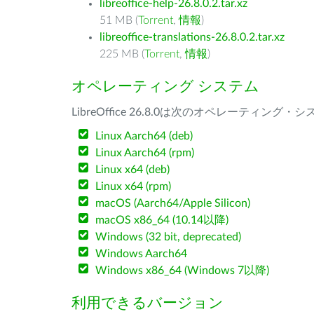
libreoffice-help-26.8.0.2.tar.xz
51 MB (
Torrent
,
情報
)
libreoffice-translations-26.8.0.2.tar.xz
225 MB (
Torrent
,
情報
)
オペレーティング システム
LibreOffice 26.8.0は次のオペレーティ
Linux Aarch64 (deb)
Linux Aarch64 (rpm)
Linux x64 (deb)
Linux x64 (rpm)
macOS (Aarch64/Apple Silicon)
macOS x86_64 (10.14以降)
Windows (32 bit, deprecated)
Windows Aarch64
Windows x86_64 (Windows 7以降)
利用できるバージョン