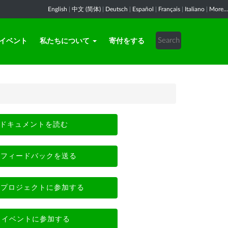
English
|
中文 (简体)
|
Deutsch
|
Español
|
Français
|
Italiano
|
More...
イベント
私たちについて
寄付をする
ドキュメントを読む
フィードバックを送る
プロジェクトに参加する
イベントに参加する