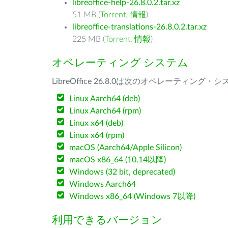
libreoffice-help-26.8.0.2.tar.xz
51 MB (
Torrent
,
情報
)
libreoffice-translations-26.8.0.2.tar.xz
225 MB (
Torrent
,
情報
)
オペレーティング システム
LibreOffice 26.8.0は次のオペレーティ
Linux Aarch64 (deb)
Linux Aarch64 (rpm)
Linux x64 (deb)
Linux x64 (rpm)
macOS (Aarch64/Apple Silicon)
macOS x86_64 (10.14以降)
Windows (32 bit, deprecated)
Windows Aarch64
Windows x86_64 (Windows 7以降)
利用できるバージョン