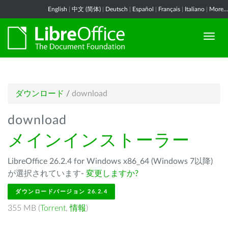
English
|
中文 (简体)
|
Deutsch
|
Español
|
Français
|
Italiano
|
More...
ダウンロード
/
download
download
メインインストーラー
LibreOffice 26.2.4 for Windows x86_64 (Windows 7以降)
が選択されています-
変更しますか?
ダウンロードバージョン 26.2.4
355 MB (
Torrent
,
情報
)