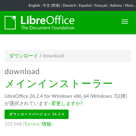
English
|
中文 (简体)
|
Deutsch
|
Español
|
Français
|
Italiano
|
More...
ダウンロード
/
download
download
メインインストーラー
LibreOffice 26.2.4 for Windows x86_64 (Windows 7以降)
が選択されています-
変更しますか?
ダウンロードバージョン 26.2.4
355 MB (
Torrent
,
情報
)