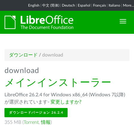
English
|
中文 (简体)
|
Deutsch
|
Español
|
Français
|
Italiano
|
More...
ダウンロード
/
download
download
メインインストーラー
LibreOffice 26.2.4 for Windows x86_64 (Windows 7以降)
が選択されています-
変更しますか?
ダウンロードバージョン 26.2.4
355 MB (
Torrent
,
情報
)