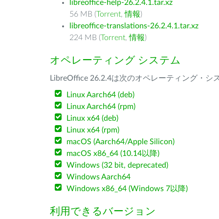
libreoffice-help-26.2.4.1.tar.xz
56 MB (
Torrent
,
情報
)
libreoffice-translations-26.2.4.1.tar.xz
224 MB (
Torrent
,
情報
)
オペレーティング システム
LibreOffice 26.2.4は次のオペレーティ
Linux Aarch64 (deb)
Linux Aarch64 (rpm)
Linux x64 (deb)
Linux x64 (rpm)
macOS (Aarch64/Apple Silicon)
macOS x86_64 (10.14以降)
Windows (32 bit, deprecated)
Windows Aarch64
Windows x86_64 (Windows 7以降)
利用できるバージョン