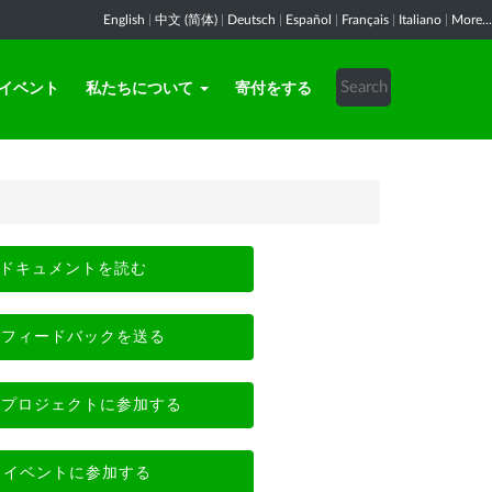
English
|
中文 (简体)
|
Deutsch
|
Español
|
Français
|
Italiano
|
More...
イベント
私たちについて
寄付をする
ドキュメントを読む
フィードバックを送る
プロジェクトに参加する
イベントに参加する