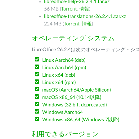
libreoffice-help-26.2.4.1.tar.xz
56 MB (
Torrent
,
情報
)
libreoffice-translations-26.2.4.1.tar.xz
224 MB (
Torrent
,
情報
)
オペレーティング システム
LibreOffice 26.2.4は次のオペレーティ
Linux Aarch64 (deb)
Linux Aarch64 (rpm)
Linux x64 (deb)
Linux x64 (rpm)
macOS (Aarch64/Apple Silicon)
macOS x86_64 (10.14以降)
Windows (32 bit, deprecated)
Windows Aarch64
Windows x86_64 (Windows 7以降)
利用できるバージョン