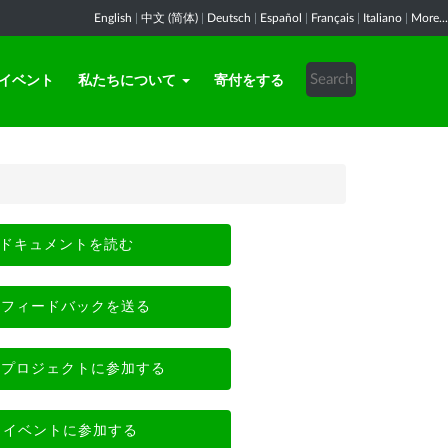
English
|
中文 (简体)
|
Deutsch
|
Español
|
Français
|
Italiano
|
More...
イベント
私たちについて
寄付をする
ドキュメントを読む
フィードバックを送る
プロジェクトに参加する
イベントに参加する