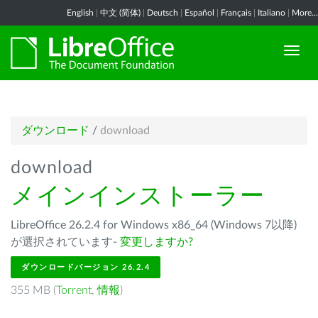
English
|
中文 (简体)
|
Deutsch
|
Español
|
Français
|
Italiano
|
More...
ダウンロード
/
download
download
メインインストーラー
LibreOffice 26.2.4 for Windows x86_64 (Windows 7以降)
が選択されています-
変更しますか?
ダウンロードバージョン 26.2.4
355 MB (
Torrent
,
情報
)