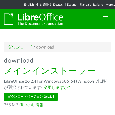
English
|
中文 (简体)
|
Deutsch
|
Español
|
Français
|
Italiano
|
More...
ダウンロード
/
download
download
メインインストーラー
LibreOffice 26.2.4 for Windows x86_64 (Windows 7以降)
が選択されています-
変更しますか?
ダウンロードバージョン 26.2.4
355 MB (
Torrent
,
情報
)