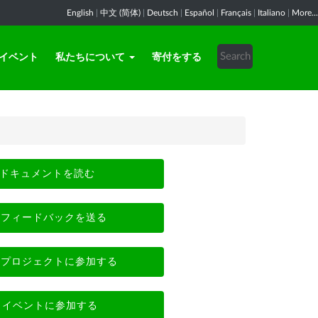
English
|
中文 (简体)
|
Deutsch
|
Español
|
Français
|
Italiano
|
More...
イベント
私たちについて
寄付をする
ドキュメントを読む
フィードバックを送る
プロジェクトに参加する
イベントに参加する