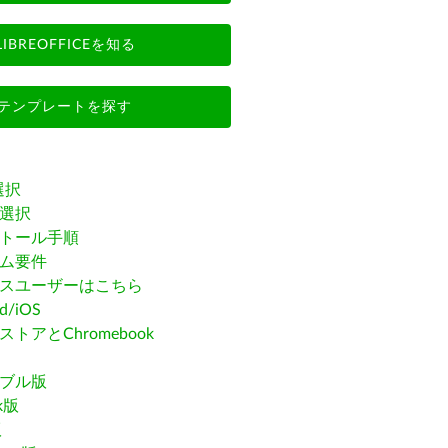
LIBREOFFICEを知る
テンプレートを探す
選択
選択
トール手順
ム要件
スユーザーはこちら
id/iOS
トアとChromebook
ブル版
ak版
版