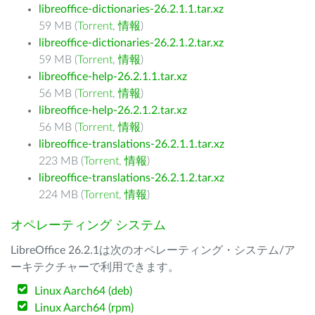
libreoffice-dictionaries-26.2.1.1.tar.xz
59 MB (
Torrent
,
情報
)
libreoffice-dictionaries-26.2.1.2.tar.xz
59 MB (
Torrent
,
情報
)
libreoffice-help-26.2.1.1.tar.xz
56 MB (
Torrent
,
情報
)
libreoffice-help-26.2.1.2.tar.xz
56 MB (
Torrent
,
情報
)
libreoffice-translations-26.2.1.1.tar.xz
223 MB (
Torrent
,
情報
)
libreoffice-translations-26.2.1.2.tar.xz
224 MB (
Torrent
,
情報
)
オペレーティング システム
LibreOffice 26.2.1は次のオペレーティング・システム/ア
ーキテクチャーで利用できます。
Linux Aarch64 (deb)
Linux Aarch64 (rpm)