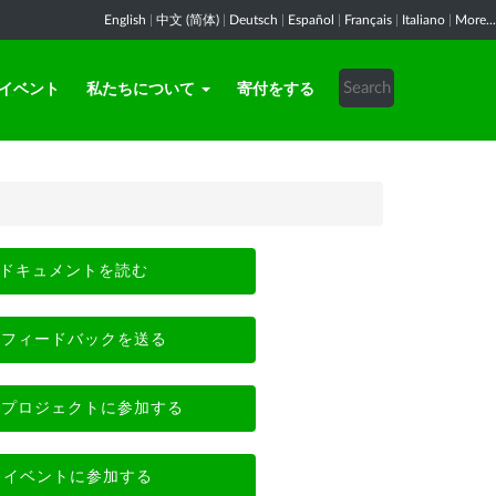
English
|
中文 (简体)
|
Deutsch
|
Español
|
Français
|
Italiano
|
More...
イベント
私たちについて
寄付をする
ドキュメントを読む
フィードバックを送る
プロジェクトに参加する
イベントに参加する