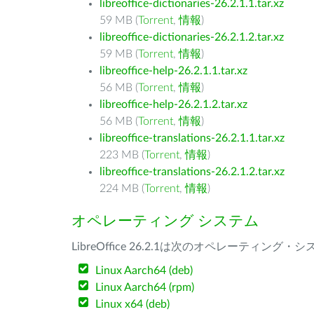
libreoffice-dictionaries-26.2.1.1.tar.xz
59 MB (
Torrent
,
情報
)
libreoffice-dictionaries-26.2.1.2.tar.xz
59 MB (
Torrent
,
情報
)
libreoffice-help-26.2.1.1.tar.xz
56 MB (
Torrent
,
情報
)
libreoffice-help-26.2.1.2.tar.xz
56 MB (
Torrent
,
情報
)
libreoffice-translations-26.2.1.1.tar.xz
223 MB (
Torrent
,
情報
)
libreoffice-translations-26.2.1.2.tar.xz
224 MB (
Torrent
,
情報
)
オペレーティング システム
LibreOffice 26.2.1は次のオペレーティ
Linux Aarch64 (deb)
Linux Aarch64 (rpm)
Linux x64 (deb)