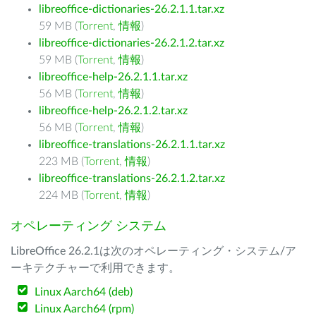
libreoffice-dictionaries-26.2.1.1.tar.xz
59 MB (
Torrent
,
情報
)
libreoffice-dictionaries-26.2.1.2.tar.xz
59 MB (
Torrent
,
情報
)
libreoffice-help-26.2.1.1.tar.xz
56 MB (
Torrent
,
情報
)
libreoffice-help-26.2.1.2.tar.xz
56 MB (
Torrent
,
情報
)
libreoffice-translations-26.2.1.1.tar.xz
223 MB (
Torrent
,
情報
)
libreoffice-translations-26.2.1.2.tar.xz
224 MB (
Torrent
,
情報
)
オペレーティング システム
LibreOffice 26.2.1は次のオペレーティング・システム/ア
ーキテクチャーで利用できます。
Linux Aarch64 (deb)
Linux Aarch64 (rpm)