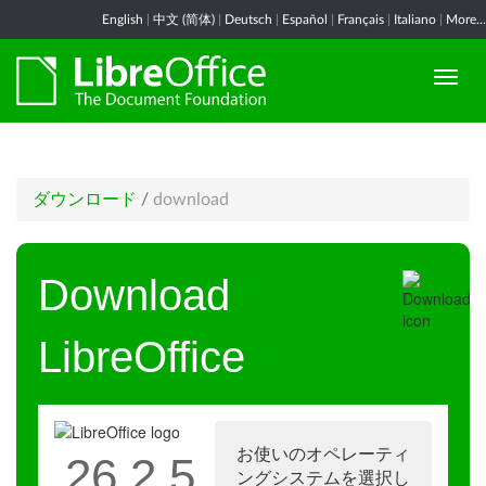
English
|
中文 (简体)
|
Deutsch
|
Español
|
Français
|
Italiano
|
More...
ダウンロード
/
download
Download
LibreOffice
お使いのオペレーティ
26.2.5
ングシステムを選択し