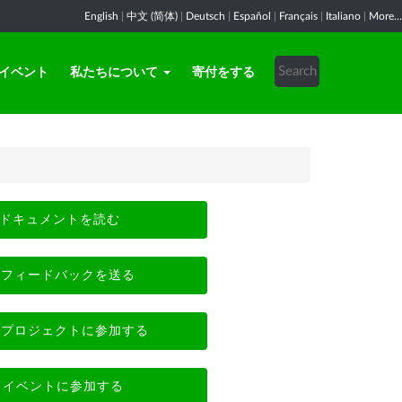
English
|
中文 (简体)
|
Deutsch
|
Español
|
Français
|
Italiano
|
More...
イベント
私たちについて
寄付をする
ドキュメントを読む
フィードバックを送る
プロジェクトに参加する
イベントに参加する