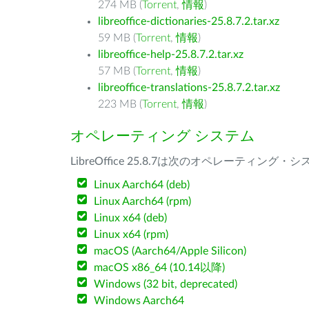
274 MB (
Torrent
,
情報
)
libreoffice-dictionaries-25.8.7.2.tar.xz
59 MB (
Torrent
,
情報
)
libreoffice-help-25.8.7.2.tar.xz
57 MB (
Torrent
,
情報
)
libreoffice-translations-25.8.7.2.tar.xz
223 MB (
Torrent
,
情報
)
オペレーティング システム
LibreOffice 25.8.7は次のオペレーティ
Linux Aarch64 (deb)
Linux Aarch64 (rpm)
Linux x64 (deb)
Linux x64 (rpm)
macOS (Aarch64/Apple Silicon)
macOS x86_64 (10.14以降)
Windows (32 bit, deprecated)
Windows Aarch64