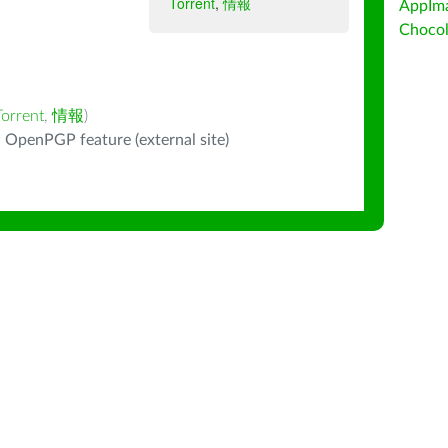
Torrent
,
情報
AppIm
Choc
Torrent
,
情報
)
 OpenPGP feature (external site)