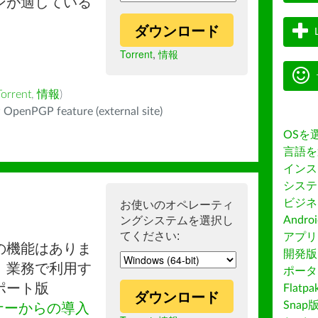
ンが適している
ダウンロード
Torrent
,
情報
Torrent
,
情報
)
 OpenPGP feature (external site)
OSを
言語を
インス
システ
ビジネ
お使いのオペレーティ
ングシステムを選択し
Andro
てください:
アプリス
の機能はありま
開発版
。業務で利用す
ポータ
ポート版
Flatp
ダウンロード
Snap
ナーからの導入