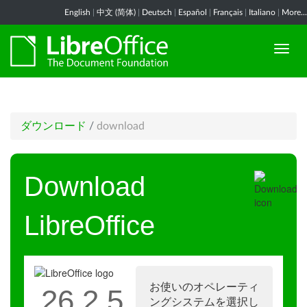
English
|
中文 (简体)
|
Deutsch
|
Español
|
Français
|
Italiano
|
More...
ダウンロード
/
download
Download
LibreOffice
お使いのオペレーティ
26.2.5
ングシステムを選択し