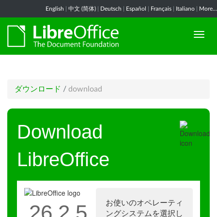
English
|
中文 (简体)
|
Deutsch
|
Español
|
Français
|
Italiano
|
More...
ダウンロード
/
download
Download
LibreOffice
お使いのオペレーティ
26.2.5
ングシステムを選択し