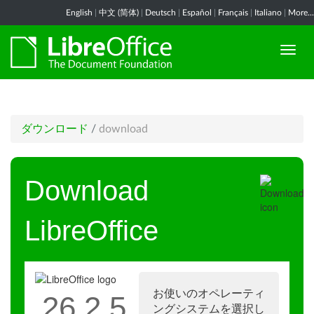
English
|
中文 (简体)
|
Deutsch
|
Español
|
Français
|
Italiano
|
More...
ダウンロード
/
download
Download
LibreOffice
お使いのオペレーティ
26.2.5
ングシステムを選択し