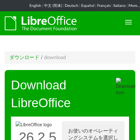
English
|
中文 (简体)
|
Deutsch
|
Español
|
Français
|
Italiano
|
More...
ダウンロード
/
download
Download
LibreOffice
お使いのオペレーティ
26.2.5
ングシステムを選択し