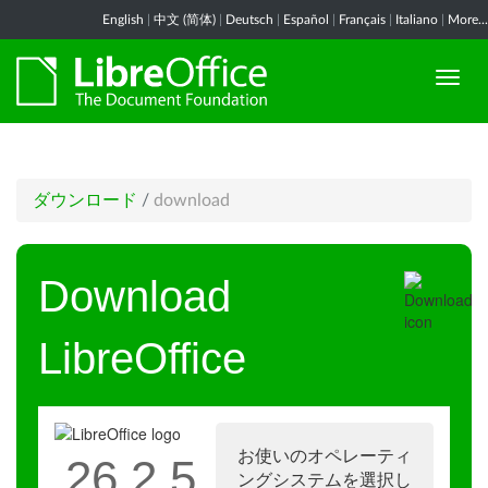
English
|
中文 (简体)
|
Deutsch
|
Español
|
Français
|
Italiano
|
More...
ダウンロード
/
download
Download
LibreOffice
お使いのオペレーティ
26.2.5
ングシステムを選択し