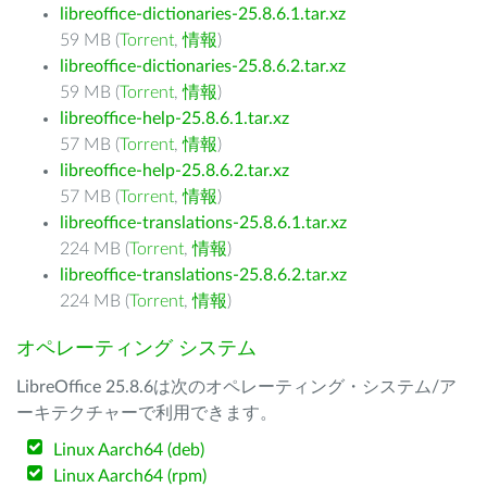
libreoffice-dictionaries-25.8.6.1.tar.xz
59 MB (
Torrent
,
情報
)
libreoffice-dictionaries-25.8.6.2.tar.xz
59 MB (
Torrent
,
情報
)
libreoffice-help-25.8.6.1.tar.xz
57 MB (
Torrent
,
情報
)
libreoffice-help-25.8.6.2.tar.xz
57 MB (
Torrent
,
情報
)
libreoffice-translations-25.8.6.1.tar.xz
224 MB (
Torrent
,
情報
)
libreoffice-translations-25.8.6.2.tar.xz
224 MB (
Torrent
,
情報
)
オペレーティング システム
LibreOffice 25.8.6は次のオペレーティング・システム/ア
ーキテクチャーで利用できます。
Linux Aarch64 (deb)
Linux Aarch64 (rpm)