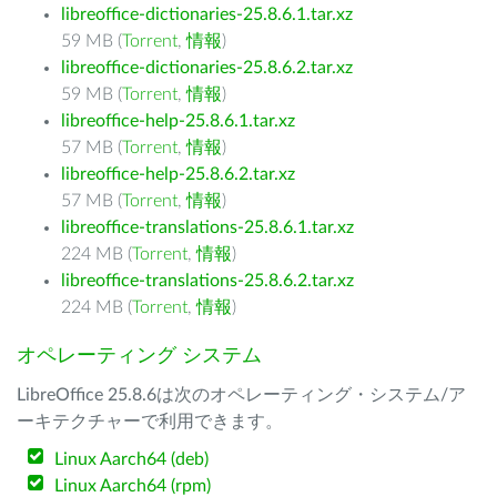
libreoffice-dictionaries-25.8.6.1.tar.xz
59 MB (
Torrent
,
情報
)
libreoffice-dictionaries-25.8.6.2.tar.xz
59 MB (
Torrent
,
情報
)
libreoffice-help-25.8.6.1.tar.xz
57 MB (
Torrent
,
情報
)
libreoffice-help-25.8.6.2.tar.xz
57 MB (
Torrent
,
情報
)
libreoffice-translations-25.8.6.1.tar.xz
224 MB (
Torrent
,
情報
)
libreoffice-translations-25.8.6.2.tar.xz
224 MB (
Torrent
,
情報
)
オペレーティング システム
LibreOffice 25.8.6は次のオペレーティング・システム/ア
ーキテクチャーで利用できます。
Linux Aarch64 (deb)
Linux Aarch64 (rpm)