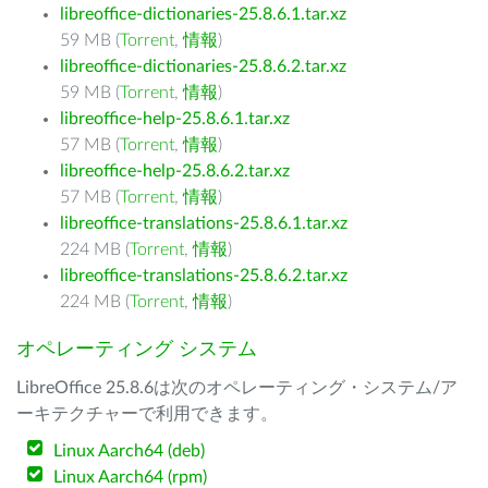
libreoffice-dictionaries-25.8.6.1.tar.xz
59 MB (
Torrent
,
情報
)
libreoffice-dictionaries-25.8.6.2.tar.xz
59 MB (
Torrent
,
情報
)
libreoffice-help-25.8.6.1.tar.xz
57 MB (
Torrent
,
情報
)
libreoffice-help-25.8.6.2.tar.xz
57 MB (
Torrent
,
情報
)
libreoffice-translations-25.8.6.1.tar.xz
224 MB (
Torrent
,
情報
)
libreoffice-translations-25.8.6.2.tar.xz
224 MB (
Torrent
,
情報
)
オペレーティング システム
LibreOffice 25.8.6は次のオペレーティング・システム/ア
ーキテクチャーで利用できます。
Linux Aarch64 (deb)
Linux Aarch64 (rpm)