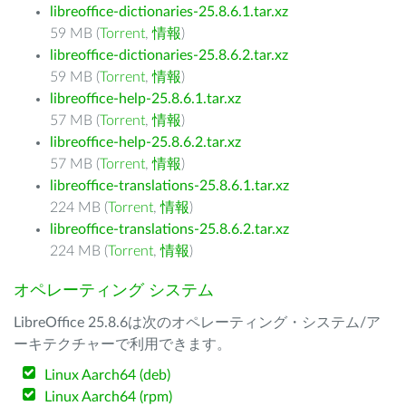
libreoffice-dictionaries-25.8.6.1.tar.xz
59 MB (
Torrent
,
情報
)
libreoffice-dictionaries-25.8.6.2.tar.xz
59 MB (
Torrent
,
情報
)
libreoffice-help-25.8.6.1.tar.xz
57 MB (
Torrent
,
情報
)
libreoffice-help-25.8.6.2.tar.xz
57 MB (
Torrent
,
情報
)
libreoffice-translations-25.8.6.1.tar.xz
224 MB (
Torrent
,
情報
)
libreoffice-translations-25.8.6.2.tar.xz
224 MB (
Torrent
,
情報
)
オペレーティング システム
LibreOffice 25.8.6は次のオペレーティング・システム/ア
ーキテクチャーで利用できます。
Linux Aarch64 (deb)
Linux Aarch64 (rpm)