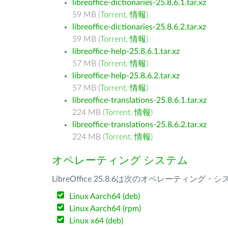
libreoffice-dictionaries-25.8.6.1.tar.xz
59 MB (
Torrent
,
情報
)
libreoffice-dictionaries-25.8.6.2.tar.xz
59 MB (
Torrent
,
情報
)
libreoffice-help-25.8.6.1.tar.xz
57 MB (
Torrent
,
情報
)
libreoffice-help-25.8.6.2.tar.xz
57 MB (
Torrent
,
情報
)
libreoffice-translations-25.8.6.1.tar.xz
224 MB (
Torrent
,
情報
)
libreoffice-translations-25.8.6.2.tar.xz
224 MB (
Torrent
,
情報
)
オペレーティング システム
LibreOffice 25.8.6は次のオペレーティ
Linux Aarch64 (deb)
Linux Aarch64 (rpm)
Linux x64 (deb)