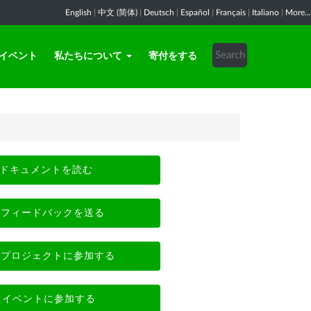
English
|
中文 (简体)
|
Deutsch
|
Español
|
Français
|
Italiano
|
More...
イベント
私たちについて
寄付をする
ドキュメントを読む
フィードバックを送る
プロジェクトに参加する
イベントに参加する