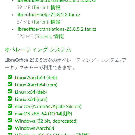
libreoffice-dictionaries-25.8.5.2.tar.xz
59 MB (
Torrent
,
情報
)
libreoffice-help-25.8.5.2.tar.xz
57 MB (
Torrent
,
情報
)
libreoffice-translations-25.8.5.2.tar.xz
223 MB (
Torrent
,
情報
)
オペレーティング システム
LibreOffice 25.8.5は次のオペレーティング・システム/ア
ーキテクチャーで利用できます。
Linux Aarch64 (deb)
Linux Aarch64 (rpm)
Linux x64 (deb)
Linux x64 (rpm)
macOS (Aarch64/Apple Silicon)
macOS x86_64 (10.14以降)
Windows (32 bit, deprecated)
Windows Aarch64