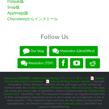
Flatpak版
Snap版
AppImage版
Chocolateyからインストール
Follow Us
Our blog
Mastodon (LibreOffice)
Mastodon (TDF)
Impressum (法的情報)
|
Datenschutzerklärung (プライバシー ポリシー)
|
Statutes
(non-binding English translation)
-
Satzung (binding German version)
| Copyright
information: Unless otherwise specified, all text and images on this website are
licensed under the
Creative Commons Attribution-Share Alike 3.0 License
. This does
not include the source code of LibreOffice, which is licensed under the
Mozilla Public
License v2.0
. “LibreOffice” and “The Document Foundation” are registered trademarks
of their corresponding registered owners or are in actual use as trademarks in one or
more countries. Their respective logos and icons are also subject to international
copyright laws. Use thereof is explained in our
trademark policy
. LibreOffice was
based on OpenOffice.org.