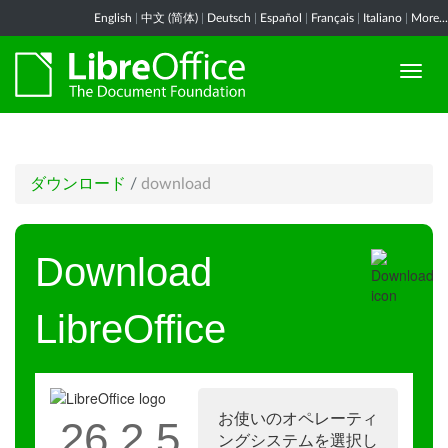
English
|
中文 (简体)
|
Deutsch
|
Español
|
Français
|
Italiano
|
More...
ダウンロード
/
download
Download
LibreOffice
お使いのオペレーティ
26.2.5
ングシステムを選択し