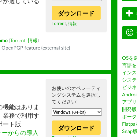
ンが適している
ダウンロード
Torrent
,
情報
omo
(
Torrent
,
情報
)
 OpenPGP feature (external site)
OSを
言語を
インス
システ
ビジネ
お使いのオペレーティ
ングシステムを選択し
Andro
てください:
アプリス
の機能はありま
開発版
。業務で利用す
ポータ
ポート版
Flatp
ダウンロード
Snap
ナーからの導入