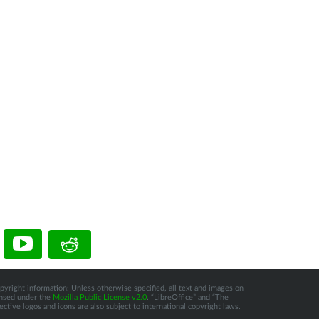
pyright information: Unless otherwise specified, all text and images on
censed under the
Mozilla Public License v2.0
. “LibreOffice” and “The
tive logos and icons are also subject to international copyright laws.