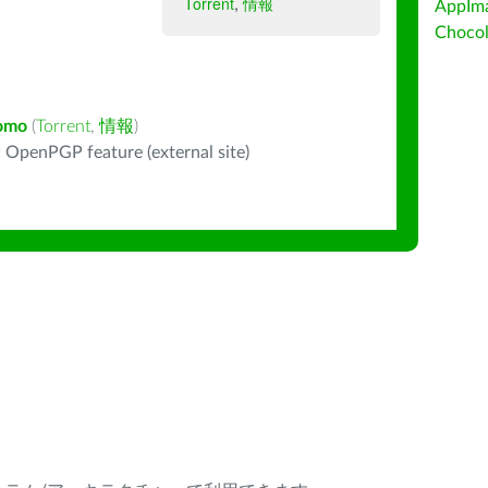
Torrent
,
情報
AppIm
Choc
omo
(
Torrent
,
情報
)
 OpenPGP feature (external site)