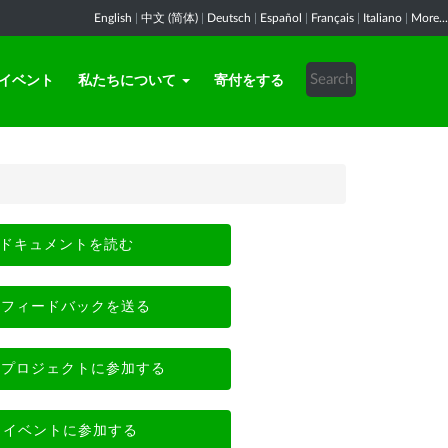
English
|
中文 (简体)
|
Deutsch
|
Español
|
Français
|
Italiano
|
More...
イベント
私たちについて
寄付をする
ドキュメントを読む
フィードバックを送る
プロジェクトに参加する
イベントに参加する