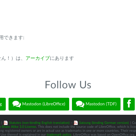
用できます:
ません！）は、
アーカイブ
にあります
Follow Us
g
Mastodon (LibreOffice)
Mastodon (TDF)
)
|
Statutes (non-binding English translation)
-
Satzung (binding German version)
| Co
-Share Alike 3.0 License
. This does not include the source code of LibreOffice, which is li
 registered owners or are in actual use as trademarks in one or more countries. Their respec
Use thereof is explained in our
trademark policy
. LibreOffice was based on OpenOffice.org.