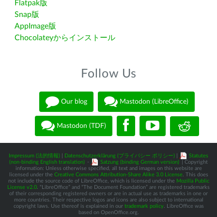
Flatpak版
Snap版
AppImage版
Chocolateyからインストール
Follow Us
Our blog
Mastodon (LibreOffice)
Mastodon (TDF)
Impressum (法的情報)
|
Datenschutzerklärung (プライバシー ポリシー)
|
Statutes
(non-binding English translation)
-
Satzung (binding German version)
| Copyright
information: Unless otherwise specified, all text and images on this website are
licensed under the
Creative Commons Attribution-Share Alike 3.0 License
. This does
not include the source code of LibreOffice, which is licensed under the
Mozilla Public
License v2.0
. “LibreOffice” and “The Document Foundation” are registered trademarks
of their corresponding registered owners or are in actual use as trademarks in one or
more countries. Their respective logos and icons are also subject to international
copyright laws. Use thereof is explained in our
trademark policy
. LibreOffice was
based on OpenOffice.org.