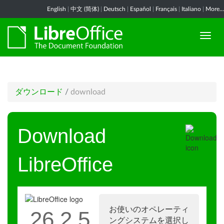
English
|
中文 (简体)
|
Deutsch
|
Español
|
Français
|
Italiano
|
More...
ダウンロード
/
download
Download
LibreOffice
お使いのオペレーティ
26.2.5
ングシステムを選択し